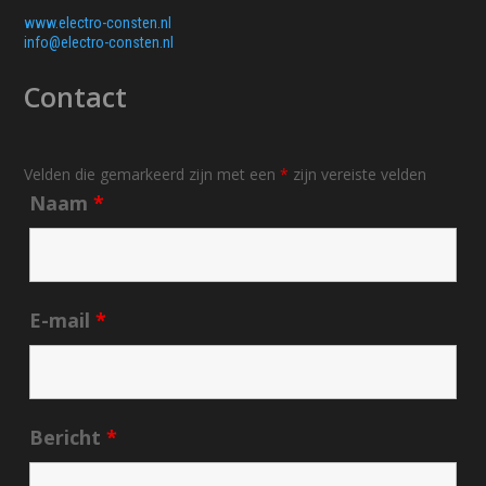
www.electro-consten.nl
info@electro-consten.nl
Contact
Velden die gemarkeerd zijn met een
*
zijn vereiste velden
Naam
*
E-mail
*
Bericht
*