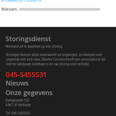
info@electro-consten.nl
Nieuws
Storingsdienst
Niemand zit te wachten op een storing.
Storingen komen altijd onverwacht en ongelegen, ze brengen veel
ongemak met zich mee. Electro Consten heeft een servicedienst die
snel en adequaat inzetbaar is en uw storing snel verhelpt.
045-5455531
Nieuws
Onze gegevens
Euregiopark 16C
6467 JE Kerkrade
Tel: 045-5455531