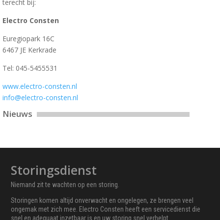
terecht bij:
Electro Consten
Euregiopark 16C
6467 JE Kerkrade
Tel: 045-5455531
www.electro-consten.nl
info@electro-consten.nl
Nieuws
Storingsdienst
Niemand zit te wachten op een storing.
Storingen komen altijd onverwacht en ongelegen, ze brengen veel
ongemak met zich mee. Electro Consten heeft een servicedienst die
snel en adequaat inzetbaar is en uw storing snel verhelpt.