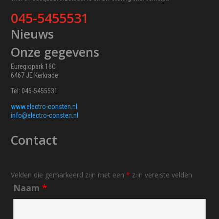
045-5455531
Nieuws
Onze gegevens
Euregiopark 16C
6467 JE Kerkrade
Tel: 045-5455531
www.electro-consten.nl
info@electro-consten.nl
Contact
Velden die gemarkeerd zijn met een
*
zijn vereiste velden
Naam
*