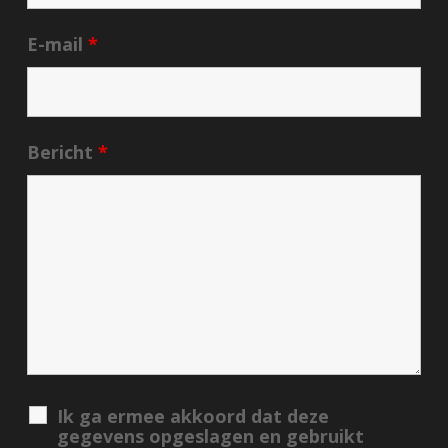
E-mail
*
Bericht
*
Ik ga ermee akkoord dat deze
gegevens opgeslagen en gebruikt